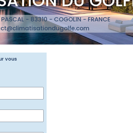
SATION DU GOLF
E PASCAL - 83310 - COGOLIN - FRANCE
ct@climatisationdugolfe.com
ur vous