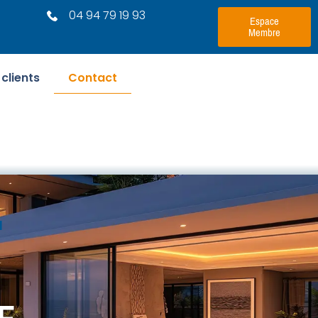
04 94 79 19 93
Espace
Membre
 clients
Contact
r